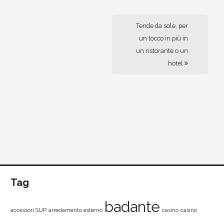
Tende da sole, per
un tocco in più in
un ristorante o un
hotel
Tag
badante
accessori SUP
arredamento esterno
casino
casino