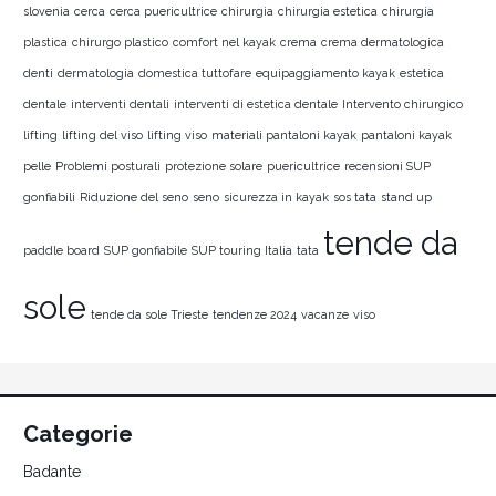
slovenia
cerca
cerca puericultrice
chirurgia
chirurgia estetica
chirurgia
plastica
chirurgo plastico
comfort nel kayak
crema
crema dermatologica
denti
dermatologia
domestica tuttofare
equipaggiamento kayak
estetica
dentale
interventi dentali
interventi di estetica dentale
Intervento chirurgico
lifting
lifting del viso
lifting viso
materiali pantaloni kayak
pantaloni kayak
pelle
Problemi posturali
protezione solare
puericultrice
recensioni SUP
gonfiabili
Riduzione del seno
seno
sicurezza in kayak
sos tata
stand up
tende da
paddle board
SUP gonfiabile
SUP touring Italia
tata
sole
tende da sole Trieste
tendenze 2024
vacanze
viso
Categorie
Badante