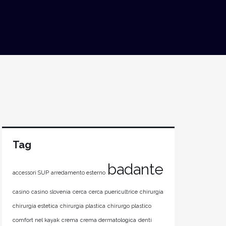
Tag
badante
accessori SUP
arredamento esterno
casino
casino slovenia
cerca
cerca puericultrice
chirurgia
chirurgia estetica
chirurgia plastica
chirurgo plastico
comfort nel kayak
crema
crema dermatologica
denti