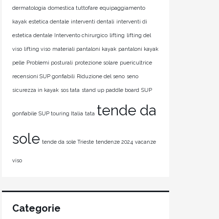
dermatologia
domestica tuttofare
equipaggiamento
kayak
estetica dentale
interventi dentali
interventi di
estetica dentale
Intervento chirurgico
lifting
lifting del
viso
lifting viso
materiali pantaloni kayak
pantaloni kayak
pelle
Problemi posturali
protezione solare
puericultrice
recensioni SUP gonfiabili
Riduzione del seno
seno
sicurezza in kayak
sos tata
stand up paddle board
SUP
tende da
gonfiabile
SUP touring Italia
tata
sole
tende da sole Trieste
tendenze 2024
vacanze
viso
Categorie