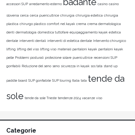
badante
accessori SUP
arredamento esterno
casino
casino
slovenia
cerca
cerca puericultrice
chirurgia
chirurgia estetica
chirurgia
plastica
chirurgo plastico
comfort nel kayak
crema
crema dermatologica
denti
dermatologia
domestica tuttofare
equipaggiamento kayak
estetica
dentale
interventi dentali
interventi di estetica dentale
Intervento chirurgico
lifting
lifting del viso
lifting viso
materiali pantaloni kayak
pantaloni kayak
pelle
Problemi posturali
protezione solare
puericultrice
recensioni SUP
gonfiabili
Riduzione del seno
seno
sicurezza in kayak
sos tata
stand up
tende da
paddle board
SUP gonfiabile
SUP touring Italia
tata
sole
tende da sole Trieste
tendenze 2024
vacanze
viso
Categorie