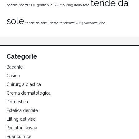
tende da
paddle board
SUP gonfiabile
SUP touring Italia
tata
sole
tende da sole Trieste
tendenze 2024
vacanze
viso
Categorie
Badante
Casino
Chirurgia plastica
Crema dermatologica
Domestica
Estetica dentale
Lifting del viso
Pantaloni kayak
Puericultrice