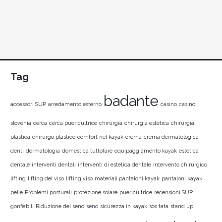
Tag
badante
accessori SUP
arredamento esterno
casino
casino
slovenia
cerca
cerca puericultrice
chirurgia
chirurgia estetica
chirurgia
plastica
chirurgo plastico
comfort nel kayak
crema
crema dermatologica
denti
dermatologia
domestica tuttofare
equipaggiamento kayak
estetica
dentale
interventi dentali
interventi di estetica dentale
Intervento chirurgico
lifting
lifting del viso
lifting viso
materiali pantaloni kayak
pantaloni kayak
pelle
Problemi posturali
protezione solare
puericultrice
recensioni SUP
gonfiabili
Riduzione del seno
seno
sicurezza in kayak
sos tata
stand up