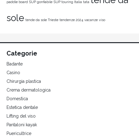
paddle board
SUP gonfiabile
SUP touring Italia
tata
sole
tende da sole Trieste
tendenze 2024
vacanze
viso
Categorie
Badante
Casino
Chirurgia plastica
Crema dermatologica
Domestica
Estetica dentale
Lifting del viso
Pantaloni kayak
Puericultrice