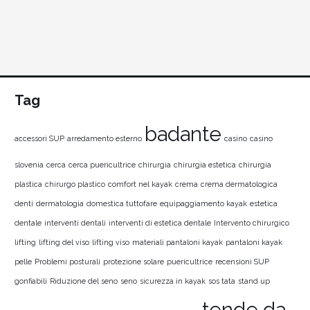
Tag
badante
accessori SUP
arredamento esterno
casino
casino
slovenia
cerca
cerca puericultrice
chirurgia
chirurgia estetica
chirurgia
plastica
chirurgo plastico
comfort nel kayak
crema
crema dermatologica
denti
dermatologia
domestica tuttofare
equipaggiamento kayak
estetica
dentale
interventi dentali
interventi di estetica dentale
Intervento chirurgico
lifting
lifting del viso
lifting viso
materiali pantaloni kayak
pantaloni kayak
pelle
Problemi posturali
protezione solare
puericultrice
recensioni SUP
gonfiabili
Riduzione del seno
seno
sicurezza in kayak
sos tata
stand up
tende da