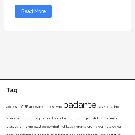
Read More
Tag
badante
accessori SUP
arredamento esterno
casino
casino
slovenia
cerca
cerca puericultrice
chirurgia
chirurgia estetica
chirurgia
plastica
chirurgo plastico
comfort nel kayak
crema
crema dermatologica