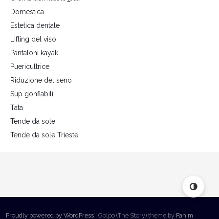
Domestica
Estetica dentale
Lifting del viso
Pantaloni kayak
Puericultrice
Riduzione del seno
Sup gonfiabili
Tata
Tende da sole
Tende da sole Trieste
Proudly powered by WordPress
|
Golpo (The Story) theme by
Fahim