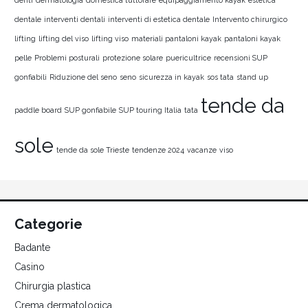
denti
dermatologia
domestica tuttofare
equipaggiamento kayak
estetica
dentale
interventi dentali
interventi di estetica dentale
Intervento chirurgico
lifting
lifting del viso
lifting viso
materiali pantaloni kayak
pantaloni kayak
pelle
Problemi posturali
protezione solare
puericultrice
recensioni SUP
gonfiabili
Riduzione del seno
seno
sicurezza in kayak
sos tata
stand up
tende da
paddle board
SUP gonfiabile
SUP touring Italia
tata
sole
tende da sole Trieste
tendenze 2024
vacanze
viso
Categorie
Badante
Casino
Chirurgia plastica
Crema dermatologica