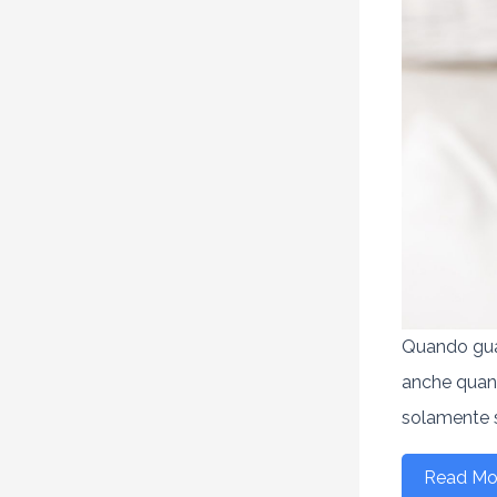
Quando guard
anche quand
solamente so
Read Mo