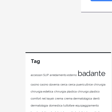
Tag
badante
accessori SUP
arredamento esterno
casino
casino slovenia
cerca
cerca puericultrice
chirurgia
chirurgia estetica
chirurgia plastica
chirurgo plastico
comfort nel kayak
crema
crema dermatologica
denti
dermatologia
domestica tuttofare
equipaggiamento