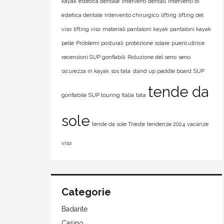
kayak
estetica dentale
interventi dentali
interventi di
estetica dentale
Intervento chirurgico
lifting
lifting del
viso
lifting viso
materiali pantaloni kayak
pantaloni kayak
pelle
Problemi posturali
protezione solare
puericultrice
recensioni SUP gonfiabili
Riduzione del seno
seno
sicurezza in kayak
sos tata
stand up paddle board
SUP
tende da
gonfiabile
SUP touring Italia
tata
sole
tende da sole Trieste
tendenze 2024
vacanze
viso
Categorie
Badante
Casino